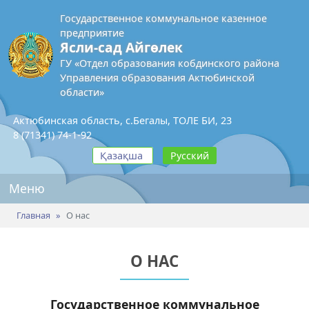
Государственное коммунальное казенное
предприятие
Ясли-сад Айгөлек
ГУ «Отдел образования кобдинского района
Управления образования Актюбинской
области»
Актюбинская область, с.Бегалы, ТОЛЕ БИ, 23
8 (71341) 74-1-92
Қазақша
Русский
Меню
Главная
О нас
О НАС
Государственное коммунальное