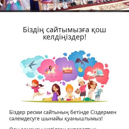
Бiздiң сайтымызға қош
келдiңiздер!
Бiздер ресми сайтының бетiнде Сiздермен
сәлемдесуге шынайы қуаныштымыз!