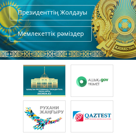
Президенттің Жолдауы
Мемлекеттiк рәмiздер