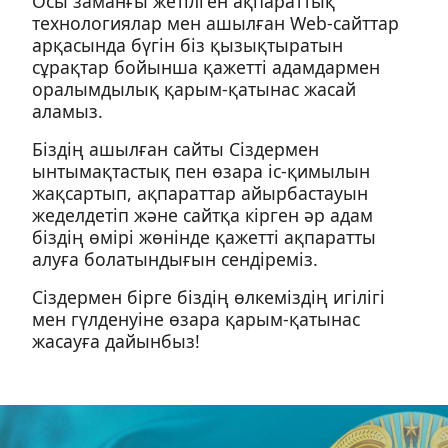
Осы заманғы жетiлген ақпараттық
технологиялар мен ашылған Web-сайттар
арқасында бүгiн бiз қызықтыратын
сұрақтар бойынша қажеттi адамдармен
оралымдылық қарым-қатынас жасай
аламыз.
Бiздiң ашылған сайты Сiздермен
ынтымақтастық пен өзара iс-қимылын
жақсартып, ақпараттар айырбастауын
жеделдетiп және сайтқа кiрген әр адам
бiздiң өмiрi жөнiнде қажеттi ақпаратты
алуға болатындығын сендiремiз.
Сiздермен бiрге бiздiң өлкемiздiң игiлiгi
мен гүлденуiне өзара қарым-қатынас
жасауға дайынбыз!