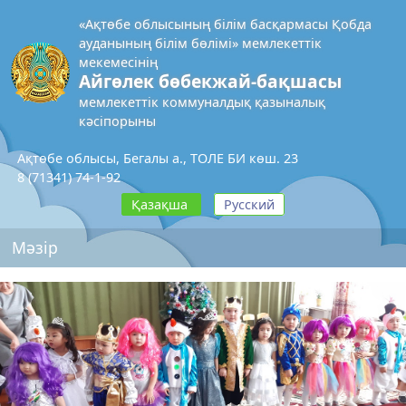
«Ақтөбе облысының білім басқармасы Қобда
ауданының білім бөлімі» мемлекеттік
мекемесінің
Айгөлек бөбекжай-бақшасы
мемлекеттік коммуналдық қазыналық
кәсіпорыны
Ақтөбе облысы, Бегалы а., ТОЛЕ БИ көш. 23
8 (71341) 74-1-92
Қазақша
Русский
Мәзір