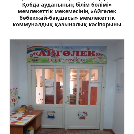
Қобда ауданының білім бөлімі»
мемлекеттік мекемесінің «Айгөлек
бөбекжай-бақшасы» мемлекеттік
коммуналдық қазыналық кәсіпорыны