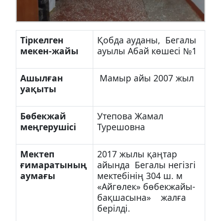
Тіркелген
Қобда ауданы, Бегалы
мекен-жайы
ауылы Абай көшесі №1
Ашылған
Мамыр айы 2007 жыл
уақыты
Бөбекжай
Утепова Жамал
меңгерушісі
Турешовна
Мектеп
2017 жылы қаңтар
ғимаратының
айында Бегалы негізгі
аумағы
мектебінің 304 ш. м
«Айгөлек» бөбекжайы-
бақшасына» жалға
берілді.