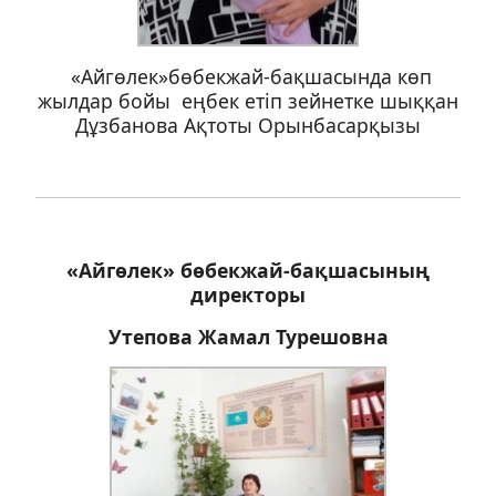
«Айгөлек»бөбекжай-бақшасында көп
жылдар бойы еңбек етіп зейнетке шыққан
Дұзбанова Ақтоты Орынбасарқызы
«Айгөлек» бөбекжай-бақшасының
директоры
Утепова Жамал Турешовна