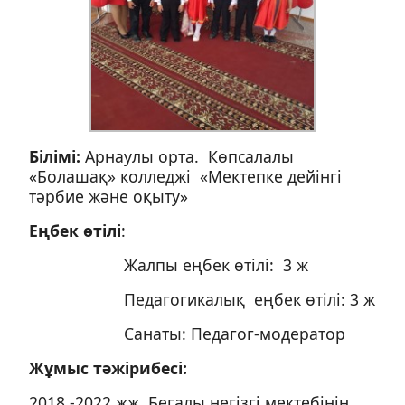
Білімі:
Арнаулы орта. Көпсалалы
«Болашақ» колледжі «Мектепке дейінгі
тәрбие және оқыту»
Еңбек өтілі
:
Жалпы еңбек өтілі: 3 ж
Педагогикалық еңбек өтілі: 3 ж
Санаты: Педагог-модератор
Жұмыс тәжірибесі:
2018 -2022 жж Бегалы негізгі мектебінің