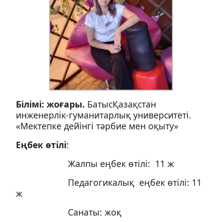
Білімі: жоғары.
БатысҚазақстан
инженерлік-гуманитарлық университеті.
«Мектепке дейінгі тәрбие мен оқыту»
Еңбек өтілі
:
Жалпы еңбек өтілі: 11 ж
Педагогикалық еңбек өтілі: 11
ж
Санаты: жоқ