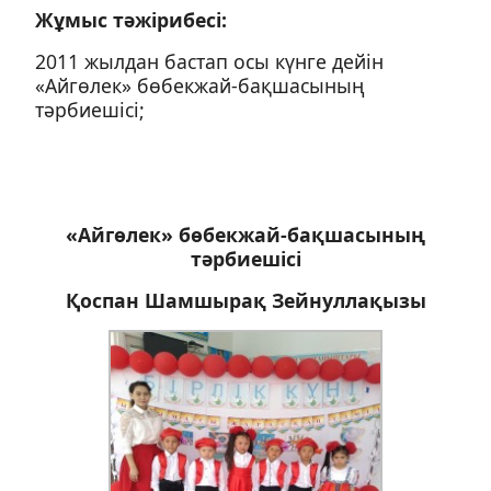
Жұмыс тәжірибесі:
2011 жылдан бастап осы күнге дейін
«Айгөлек» бөбекжай-бақшасының
тәрбиешісі;
«Айгөлек» бөбекжай-бақшасының
тәрбиешісі
Қоспан Шамшырақ Зейнуллақызы