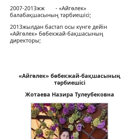
2007-2013жж - «Айгөлек»
балабақшасының тәрбиешісі;
2013жылдан бастап осы күнге дейін
«Айгөлек» бөбекжай-бақшасының
директоры;
«Айгөлек» бөбекжай-бақшасының
тәрбиешісі
Жотаева Назира Тулеубековна