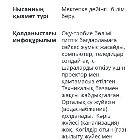
Нысанның
Мектепке дейінгі білім
қызмет түрі
беру.
Қолданыстағы
Оқу-тәрбие бөлімі
инфоқұрылым
типтік бағдарламаға
сәйкес жұмыс жасайды,
компьютер, теледидар
сондай-ақ іс-
шараларды өткізу үшін
проектор мен
қамтамасыз етілген.
Техникалық базамен
жақсы жабдықталған.
Орталық су жүйесін
(водаснабжение)
қолданады. Кәріз
жүйесі (канализация)
жоқ. Көгілдір отын (газ)
жылыту жүйесімен