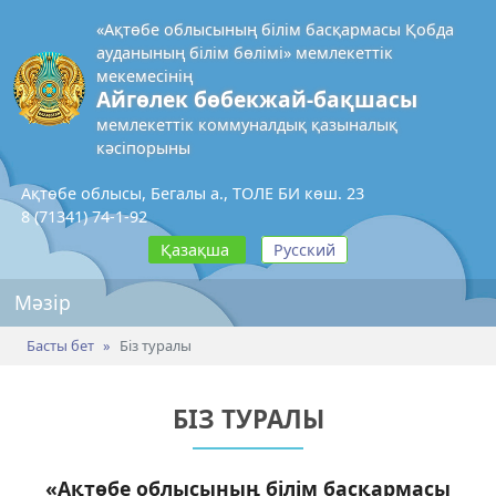
«Ақтөбе облысының білім басқармасы Қобда
ауданының білім бөлімі» мемлекеттік
мекемесінің
Айгөлек бөбекжай-бақшасы
мемлекеттік коммуналдық қазыналық
кәсіпорыны
Ақтөбе облысы, Бегалы а., ТОЛЕ БИ көш. 23
8 (71341) 74-1-92
Қазақша
Русский
Мәзір
Басты бет
Біз туралы
БІЗ ТУРАЛЫ
«Ақтөбе облысының білім басқармасы