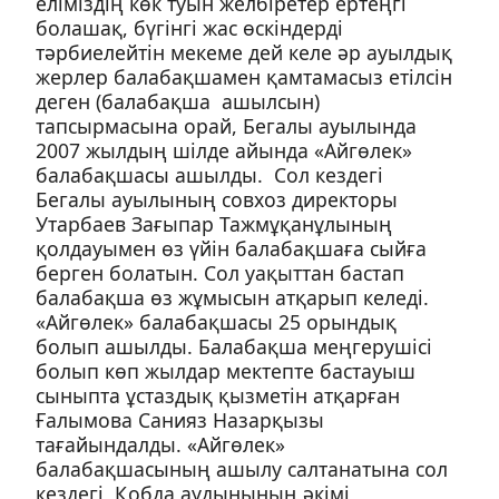
еліміздің көк туын желбіретер ертеңгі
болашақ, бүгінгі жас өскіндерді
тәрбиелейтін мекеме дей келе әр ауылдық
жерлер балабақшамен қамтамасыз етілсін
деген (балабақша ашылсын)
тапсырмасына орай, Бегалы ауылында
2007 жылдың шілде айында «Айгөлек»
балабақшасы ашылды. Сол кездегі
Бегалы ауылының совхоз директоры
Утарбаев Зағыпар Тажмұқанұлының
қолдауымен өз үйін балабақшаға сыйға
берген болатын. Сол уақыттан бастап
балабақша өз жұмысын атқарып келеді.
«Айгөлек» балабақшасы 25 орындық
болып ашылды. Балабақша меңгерушісі
болып көп жылдар мектепте бастауыш
сыныпта ұстаздық қызметін атқарған
Ғалымова Санияз Назарқызы
тағайындалды. «Айгөлек»
балабақшасының ашылу салтанатына сол
кездегі Қобда аудынының әкімі