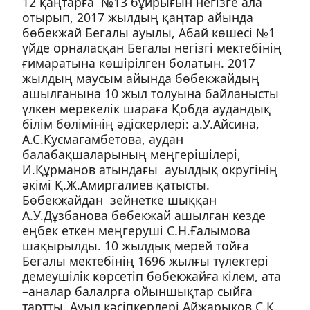
12 қаңтарға №13 бұйрығын негізге ала
отырып, 2017 жылдың қаңтар айында
бөбекжай Бегалы ауылы, Абай көшесі №1
үйде орналасқан Бегалы негізгі мектебінің
ғимаратына көшірілген болатын. 2017
жылдың маусым айында бөбекжайдың
ашылғанына 10 жыл толуына байланысты
үлкен мерекелік шараға Қобда аудандық
білім бөлімінің әдіскерлері: а.У.Айсина,
А.С.Кусмагамбетова, аудан
балабақшаларының меңгерішілері,
И.Құрманов атындағы ауылдық округінің
әкімі Қ.Ж.Амиргалиев қатысты.
Бөбекжайдан зейнетке шыққан
А.У.Дұзбанова бөбекжай ашылған кезде
еңбек еткен меңгеруші С.Н.Ғалымова
шақырылды. 10 жылдық мерей тойға
Бегалы мектебінің 1696 жылғы түлектері
демеушілік көрсетіп бөбекжайға кілем, ата
–аналар балалрға ойыншықтар сыйға
тартты. Ауыл кәсіпкерлері Айжарыков С.Қ.