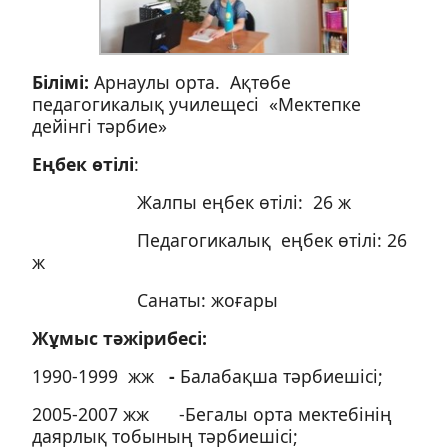
Білімі:
Арнаулы орта. Ақтөбе
педагогикалық училещесі «Мектепке
дейінгі тәрбие»
Еңбек өтілі
:
Жалпы еңбек өтілі: 26 ж
Педагогикалық еңбек өтілі: 26
ж
Санаты: жоғары
Жұмыс тәжірибесі:
1990-1999 жж
-
Балабақша тәрбиешісі;
2005-2007 жж -Бегалы орта мектебінің
даярлық тобының тәрбиешісі;