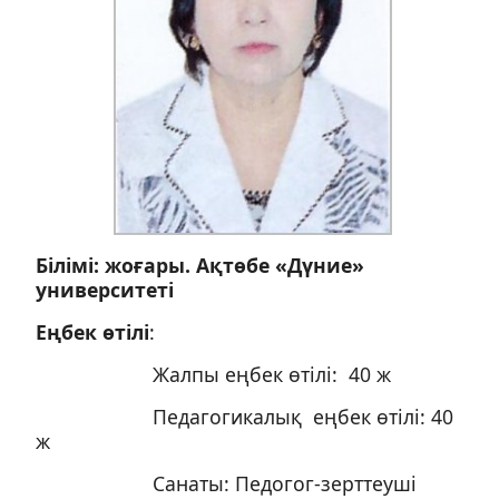
Білімі: жоғары. Ақтөбе «Дүние»
университеті
Еңбек өтілі
:
Жалпы еңбек өтілі: 40 ж
Педагогикалық еңбек өтілі: 40
ж
Санаты: Педогог-зерттеуші