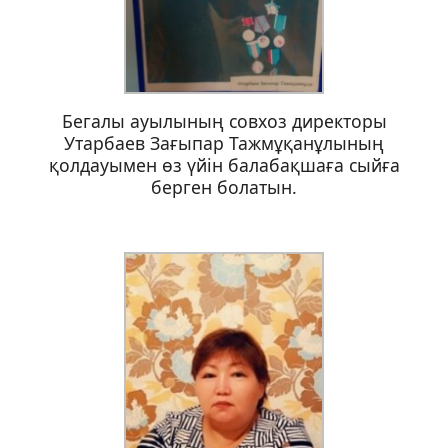
Бегалы ауылының совхоз директоры
Утарбаев Зағыпар Тажмұқанұлының
қолдауымен өз үйін балабақшаға сыйға
берген болатын.