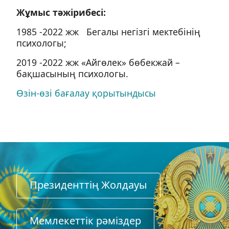
Жұмыс тәжірибесі:
1985 -2022 жж Бегалы негізгі мектебінің
психологы;
2019 -2022 жж «Айгөлек» бөбекжай –
бақшасының психологы.
Өзін-өзі бағалау қорытындысы
Президенттің Жолдауы
Мемлекеттiк рәмiздер