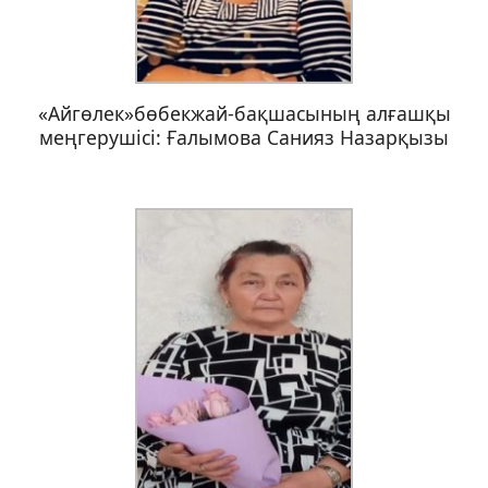
«Айгөлек»бөбекжай-бақшасының алғашқы
меңгерушісі: Ғалымова Санияз Назарқызы