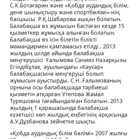
С.К.Ботағарин және «Қобда аудандық білім,
дене шынықтыру және спортбөлімі»-нің
басшысы Р.Қ.Шабарова ашқан болатын.
Балабақша өз жұмысын бастаған кезде 15
қызметкер жұмысқа алынған болатын.
Балабақша өз ісін білетін білікті
мамандармен қамтамасыз етілді.. 2013
жылдың шілде айында балабақша
меңгерушісі Ғалымова Санияз Назарқызы
Егіндібұлақ ауылындағы «Кәусәр»
балабақшасына меңгеруші болып
жұмысын ауыстырды. С.Н..Ғалымованың
орнына осы балабақшада тәрбиеші
қызметін атқарған Утепова Жамал
Турешовна тағайындалған болатын. 2013
жылдың 1 қарашасында балабақша
күзетшісі көп жылдық еңбегінің арқасында
А.У.Дұзбанова зейнетке шықты.
«Қобда аудандық білім бөлімі» 2007 жылғы