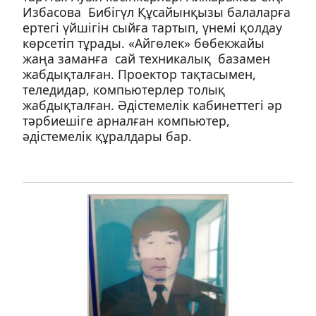
Избасова Бибігүл Құсайынқызы балаларға
ертегі үйшігін сыйға тартып, үнемі қолдау
көрсетіп тұрады. «Айгөлек» бөбекжайы
жаңа заманға сай техникалық базамен
жабдықталған. Проектор тақтасымен,
теледидар, компьютерлер толық
жабдықталған. Әдістемелік кабинеттегі әр
тәрбиешіге арналған компьютер,
әдістемелік құралдары бар.