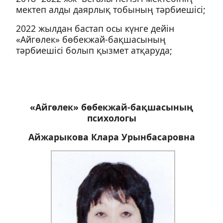
мектеп алды даярлық тобының тәрбиешісі;
2022 жылдан бастап осы күнге дейін
«Айгөлек» бөбекжай-бақшасының
тәрбиешісі болып қызмет атқаруда;
«Айгөлек» бөбекжай-бақшасының
психологы
Айжарыкова Клара Урынбасаровна