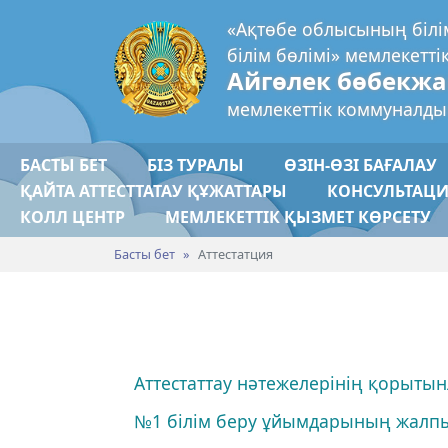
«Ақтөбе облысының біл
білім бөлімі» мемлекетті
Айгөлек бөбекж
мемлекеттік коммуналд
БАСТЫ БЕТ
БІЗ ТУРАЛЫ
ӨЗІН-ӨЗІ БАҒАЛАУ
ҚАЙТА АТТЕСТТАТАУ ҚҰЖАТТАРЫ
КОНСУЛЬТАЦИ
КОЛЛ ЦЕНТР
МЕМЛЕКЕТТІК ҚЫЗМЕТ КӨРСЕТУ
Басты бет
Аттестатция
Аттестаттау нәтежелерінің қорыт
№1 білім беру ұйымдарының жалп