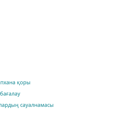
апхана қоры
 бағалау
ылардың сауалнамасы