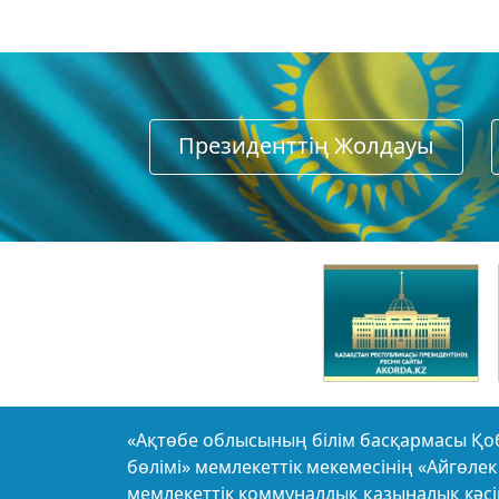
Президенттің Жолдауы
«Ақтөбе облысының білім басқармасы Қо
бөлімі» мемлекеттік мекемесінің «Айгөл
мемлекеттік коммуналдық қазыналық кәс