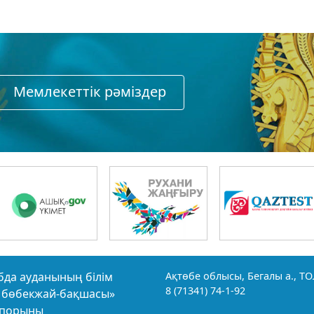
Мемлекеттiк рәмiздер
бда ауданының білім
Ақтөбе облысы, Бегалы а., ТО
8 (71341) 74-1-92
ек бөбекжай-бақшасы»
іпорыны