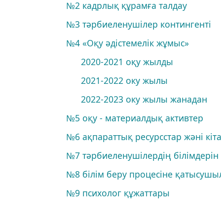
№2 кадрлық құрамға талдау
№3 тәрбиеленушілер контингенті
№4 «Оқу әдістемелік жұмыс»
2020-2021 оқу жылды
2021-2022 оку жылы
2022-2023 оку жылы жанадан
№5 оқу - материалдық активтер
№6 ақпараттық ресурсстар жәні кіт
№7 тәрбиеленушілердің білімдерін
№8 білім беру процесіне қатысуш
№9 психолог құжаттары