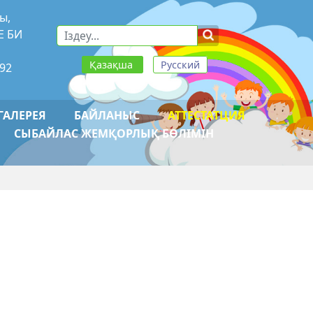
ы,
Е БИ
Қазақша
Русский
-92
ГАЛЕРЕЯ
БАЙЛАНЫС
АТТЕСТАТЦИЯ
СЫБАЙЛАС ЖЕМҚОРЛЫҚ БӨЛІМІН