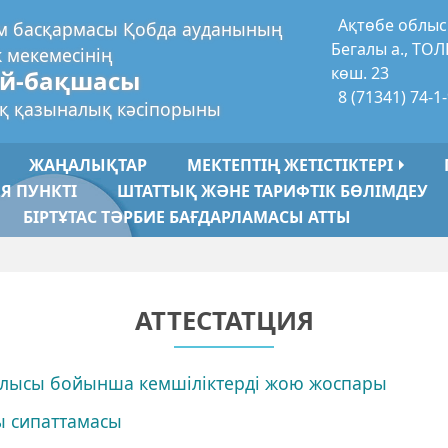
Ақтөбе облыс
ім басқармасы Қобда ауданының
Бегалы а., ТОЛ
к мекемесінің
көш. 23
ай-бақшасы
8 (71341) 74-1
ық қазыналық кәсіпорыны
ЖАҢАЛЫҚТАР
МЕКТЕПТІҢ ЖЕТІСТІКТЕРІ
Я ПУНКТІ
ШТАТТЫҚ ЖӘНЕ ТАРИФТІК БӨЛІМДЕУ
БІРТҰТАС ТӘРБИЕ БАҒДАРЛАМАСЫ АТТЫ
АТТЕСТАТЦИЯ
ынлысы бойынша кемшіліктерді жою жоспары
ы сипаттамасы