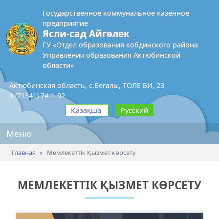
Государственное коммунальное казенное
предприятие
Ясли-сад Айгөлек
ГУ «Отдел образования кобдинского района
Управления образования Актюбинской
области»
Актюбинская область, с.Бегалы, ТОЛЕ БИ, 23
8 (71341) 74-1-92
Қазақша
Русский
Меню
Главная
Мемлекеттік Қызмет көрсету
МЕМЛЕКЕТТІК ҚЫЗМЕТ КӨРСЕТУ