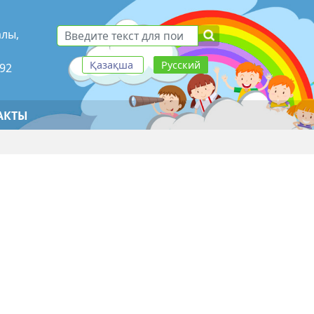
алы,
Қазақша
Русский
-92
АКТЫ