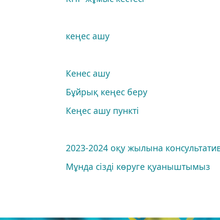
кеңес ашу
Кенес ашу
Бұйрық кеңес беру
Кеңес ашу пункті
2023-2024 оқу жылына консультати
Мұнда сізді көруге қуаныштымыз