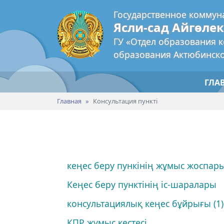
Государственное коммун
Ясли-сад Айгөле
ГУ «Отдел образования 
образования Актюбинско
ГЛА
Главная
Консультация пункті
кеңес беру пункінің жұмыс жоспар
Кеңес беру пунктінің іс-шаралары
консультациялық кеңес бұйрығы (1)
КПР жұмыс кестесі