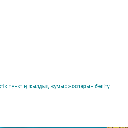
втік пунктің жылдық жұмыс жоспарын бекіту